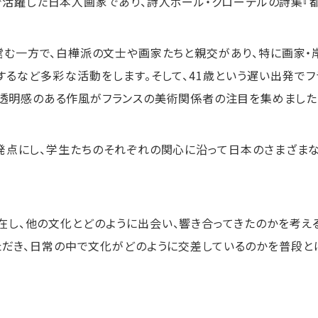
で活躍した日本人画家であり、詩人ポール・クローデルの詩集『
む一方で、白樺派の文士や画家たちと親交があり、特に画家・
るなど多彩な活動をします。そして、41歳という遅い出発で
で透明感のある作風がフランスの美術関係者の注目を集めました
発点にし、学生たちのそれぞれの関心に沿って日本のさまざま
し、他の文化とどのように出会い、響き合ってきたのかを考え
ただき、日常の中で文化がどのように交差しているのかを普段と