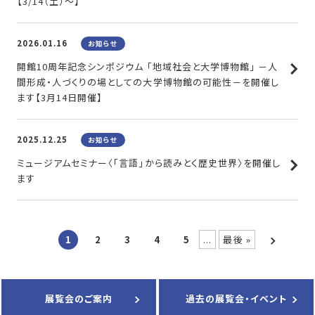
【3/14（土）～】
2026.01.16
お知らせ
開館10周年記念シンポジウム 「地域社会と大学博物館」 －人
間形成・人づくりの場としての大学博物館の可能性－を開催し
ます【3月14日開催】
2025.12.25
お知らせ
ミュージアムセミナー〈「言語」から読みとく歴史世界〉を開催し
ます
>
1
2
3
4
5
...
最後 »
展覧会のご案内
過去の展覧会・イベント