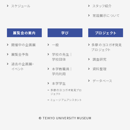
スケジュール
スタッフ紹介
常設展示について
展覧会の案内
学び
プロジェクト
開催中の企画展
一般
多摩のヨコガオ発見
プロジェクト
展覧会予告
学校の先生｜
学校団体
調査研究
過去の企画展・
イベント
本学教職員｜
資料整理
学内利用
データベース
本学学生
多摩のヨコガオ発見プロ
ジェクト
ミュージアムアシスタント
© TEIKYO UNIVERSITY MUSEUM