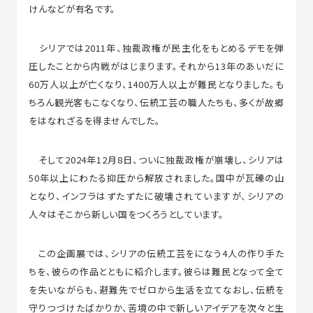
けんなどが有名です。
シリアでは2011年、独裁政権が民主化をもとめるデモを弾
圧したことから内戦がはじまります。それから13年のあいだに
60万人以上が亡くなり、1400万人以上が難民となりました。も
ちろん観光客もこなくなり、伝統工芸の職人たちも、多くが故郷
をはなれざるを得ませんでした。
そして2024年12月8日、ついに独裁政権が崩壊し、シリアは
50年以上にわたる抑圧から解放されました。国中が瓦礫の山
となり、インフラはずたずたに破壊されていますが、シリアの
人々はそこから新しい国をつくろうとしています。
この企画展では、シリアの伝統工芸をになう4人の作り手た
ちを、彼らの作品とともに紹介します。彼らは難民となって全て
を失いながらも、避難先でゼロから生活を立てなおし、伝統を
守りつづけたばかりか、苦境の中で新しいアイデアを次々と生