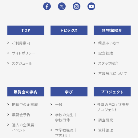
TOP
トピックス
博物館紹介
ご利用案内
館長あいさつ
サイトポリシー
設立経緯
スケジュール
スタッフ紹介
常設展示について
展覧会の案内
学び
プロジェクト
開催中の企画展
一般
多摩のヨコガオ発見
プロジェクト
展覧会予告
学校の先生｜
学校団体
調査研究
過去の企画展・
イベント
本学教職員｜
資料整理
学内利用