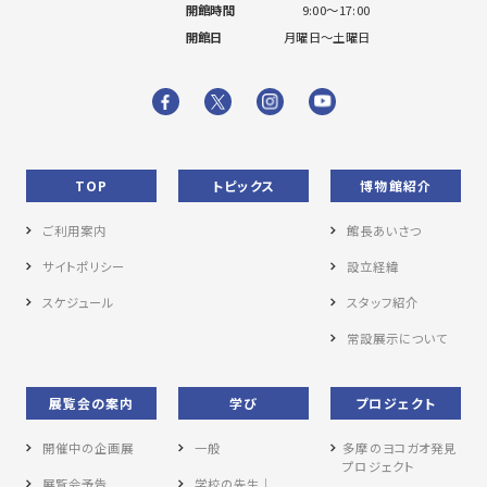
開館時間
9:00～17:00
開館日
月曜日～土曜日
TOP
トピックス
博物館紹介
ご利用案内
館長あいさつ
サイトポリシー
設立経緯
スケジュール
スタッフ紹介
常設展示について
展覧会の案内
学び
プロジェクト
開催中の企画展
一般
多摩のヨコガオ発見
プロジェクト
展覧会予告
学校の先生｜