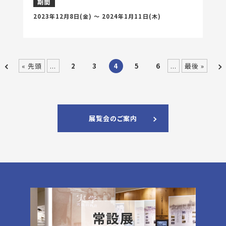
期間
2023年12月8日
(金) 〜
2024年1月11日
(木)
<
>
« 先頭
...
2
3
4
5
6
...
最後 »
展覧会のご案内
常設展